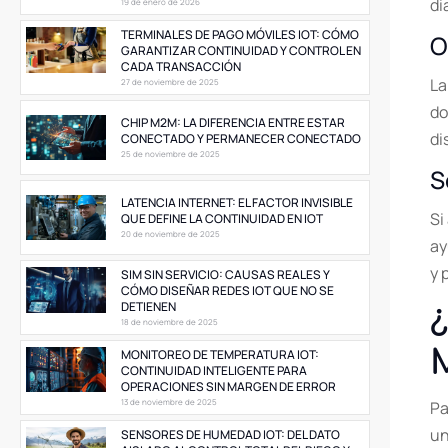
di
19 de enero de 2026
TERMINALES DE PAGO MÓVILES IOT: CÓMO
O
GARANTIZAR CONTINUIDAD Y CONTROL EN
CADA TRANSACCIÓN
La
27 de noviembre de 2025
do
CHIP M2M: LA DIFERENCIA ENTRE ESTAR
di
CONECTADO Y PERMANECER CONECTADO
25 de noviembre de 2025
S
LATENCIA INTERNET: EL FACTOR INVISIBLE
Si
QUE DEFINE LA CONTINUIDAD EN IOT
20 de noviembre de 2025
ay
y 
SIM SIN SERVICIO: CAUSAS REALES Y
CÓMO DISEÑAR REDES IOT QUE NO SE
DETIENEN
¿
18 de noviembre de 2025
MONITOREO DE TEMPERATURA IOT:
CONTINUIDAD INTELIGENTE PARA
OPERACIONES SIN MARGEN DE ERROR
13 de noviembre de 2025
Pa
un
SENSORES DE HUMEDAD IOT: DEL DATO