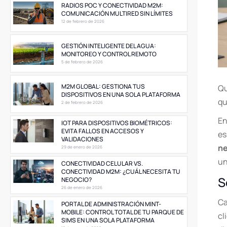
RADIOS POC Y CONECTIVIDAD M2M:
COMUNICACIÓN MULTIRED SIN LÍMITES
12 de febrero de 2026
GESTIÓN INTELIGENTE DEL AGUA:
MONITOREO Y CONTROL REMOTO
5 de febrero de 2026
M2M GLOBAL: GESTIONA TUS
Qu
DISPOSITIVOS EN UNA SOLA PLATAFORMA
qu
2 de febrero de 2026
En
IOT PARA DISPOSITIVOS BIOMÉTRICOS:
EVITA FALLOS EN ACCESOS Y
es
VALIDACIONES
ne
29 de enero de 2026
un
CONECTIVIDAD CELULAR VS.
CONECTIVIDAD M2M: ¿CUÁL NECESITA TU
S
NEGOCIO?
26 de enero de 2026
Ca
PORTAL DE ADMINISTRACIÓN MINT-
MOBILE: CONTROL TOTAL DE TU PARQUE DE
cl
SIMS EN UNA SOLA PLATAFORMA