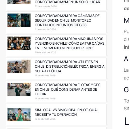
fo
CONECTIVIDAD M2M EN UN SOLO LUGAR
21 de mayo de 2026
de
CONECTIVIDAD M2M PARA CÁMARAS DE
M
SEGURIDAD EN CHILE: MONITOREO
CONTINUO SIN PUNTOS CIEGOS
4 de mayo de 2026
Pu
di
CONECTIVIDAD M2M PARA MÁQUINAS POS
Y VENDING EN CHILE: CÓMO EVITAR CAÍDAS
in
EN EL MOMENTO MENOS OPORTUNO
29 de abril de 2026
A
CONECTIVIDAD M2M PARA UTILITIES EN
CHILE: DISTRIBUCIÓN ELÉCTRICA, ENERGÍA
La
SOLAR Y EÓLICA
18 de abril de 2026
ac
CONECTIVIDAD M2M PARA FLOTAS Y GPS
G
EN CHILE: QUÉ CONSIDERAR ANTES DE
ELEGIR
18 de abril de 2026
To
SI
SIM LOCAL VS SIM GLOBAL EN IOT: CUÁL
NECESITA TU OPERACIÓN
L
12 de abril de 2026