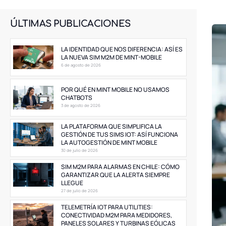
ÚLTIMAS PUBLICACIONES
LA IDENTIDAD QUE NOS DIFERENCIA: ASÍ ES
LA NUEVA SIM M2M DE MINT-MOBILE
6 de agosto de 2026
POR QUÉ EN MINT MOBILE NO USAMOS
CHATBOTS
3 de agosto de 2026
LA PLATAFORMA QUE SIMPLIFICA LA
GESTIÓN DE TUS SIMS IOT: ASÍ FUNCIONA
LA AUTOGESTIÓN DE MINT MOBILE
30 de julio de 2026
SIM M2M PARA ALARMAS EN CHILE: CÓMO
GARANTIZAR QUE LA ALERTA SIEMPRE
LLEGUE
27 de julio de 2026
TELEMETRÍA IOT PARA UTILITIES:
CONECTIVIDAD M2M PARA MEDIDORES,
PANELES SOLARES Y TURBINAS EÓLICAS