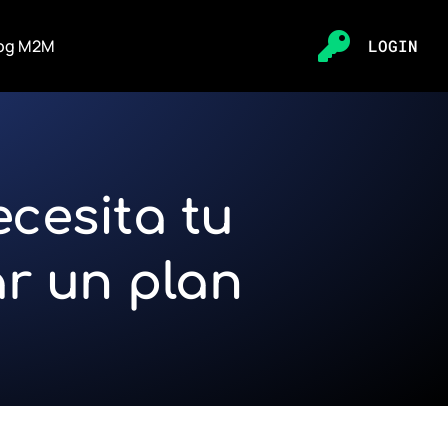
og M2M
LOGIN
Login
cesita tu
ar un plan