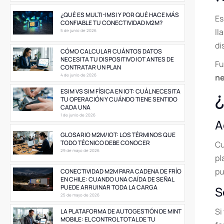
¿QUÉ ES MULTI-IMSI Y POR QUÉ HACE MÁS
Es
CONFIABLE TU CONECTIVIDAD M2M?
ll
5 de junio de 2026
di
CÓMO CALCULAR CUÁNTOS DATOS
NECESITA TU DISPOSITIVO IOT ANTES DE
Fu
CONTRATAR UN PLAN
4 de junio de 2026
ne
ESIM VS SIM FÍSICA EN IOT: CUÁL NECESITA
TU OPERACIÓN Y CUÁNDO TIENE SENTIDO
CADA UNA
1 de junio de 2026
A
GLOSARIO M2M/IOT: LOS TÉRMINOS QUE
TODO TÉCNICO DEBE CONOCER
Cu
29 de mayo de 2026
pl
pu
CONECTIVIDAD M2M PARA CADENA DE FRÍO
EN CHILE: CUANDO UNA CAÍDA DE SEÑAL
PUEDE ARRUINAR TODA LA CARGA
S
25 de mayo de 2026
Si
LA PLATAFORMA DE AUTOGESTIÓN DE MINT
MOBILE: EL CONTROL TOTAL DE TU