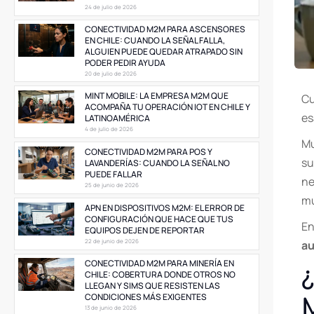
24 de julio de 2026
CONECTIVIDAD M2M PARA ASCENSORES
EN CHILE: CUANDO LA SEÑAL FALLA,
ALGUIEN PUEDE QUEDAR ATRAPADO SIN
PODER PEDIR AYUDA
20 de julio de 2026
MINT MOBILE: LA EMPRESA M2M QUE
Cu
ACOMPAÑA TU OPERACIÓN IOT EN CHILE Y
es
LATINOAMÉRICA
4 de julio de 2026
Mu
CONECTIVIDAD M2M PARA POS Y
su
LAVANDERÍAS: CUANDO LA SEÑAL NO
PUEDE FALLAR
ne
25 de junio de 2026
mu
APN EN DISPOSITIVOS M2M: EL ERROR DE
CONFIGURACIÓN QUE HACE QUE TUS
En
EQUIPOS DEJEN DE REPORTAR
22 de junio de 2026
au
CONECTIVIDAD M2M PARA MINERÍA EN
CHILE: COBERTURA DONDE OTROS NO
LLEGAN Y SIMS QUE RESISTEN LAS
CONDICIONES MÁS EXIGENTES
13 de junio de 2026