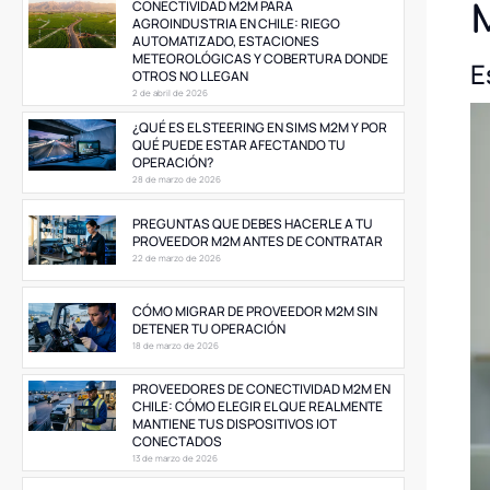
CONECTIVIDAD M2M PARA
AGROINDUSTRIA EN CHILE: RIEGO
AUTOMATIZADO, ESTACIONES
METEOROLÓGICAS Y COBERTURA DONDE
E
OTROS NO LLEGAN
2 de abril de 2026
¿QUÉ ES EL STEERING EN SIMS M2M Y POR
QUÉ PUEDE ESTAR AFECTANDO TU
OPERACIÓN?
28 de marzo de 2026
PREGUNTAS QUE DEBES HACERLE A TU
PROVEEDOR M2M ANTES DE CONTRATAR
22 de marzo de 2026
CÓMO MIGRAR DE PROVEEDOR M2M SIN
DETENER TU OPERACIÓN
18 de marzo de 2026
PROVEEDORES DE CONECTIVIDAD M2M EN
CHILE: CÓMO ELEGIR EL QUE REALMENTE
MANTIENE TUS DISPOSITIVOS IOT
CONECTADOS
13 de marzo de 2026