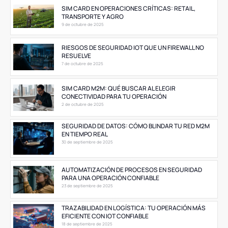
SIM CARD EN OPERACIONES CRÍTICAS: RETAIL,
TRANSPORTE Y AGRO
9 de octubre de 2025
RIESGOS DE SEGURIDAD IOT QUE UN FIREWALL NO
RESUELVE
7 de octubre de 2025
SIM CARD M2M: QUÉ BUSCAR AL ELEGIR
CONECTIVIDAD PARA TU OPERACIÓN
2 de octubre de 2025
SEGURIDAD DE DATOS: CÓMO BLINDAR TU RED M2M
EN TIEMPO REAL
30 de septiembre de 2025
AUTOMATIZACIÓN DE PROCESOS EN SEGURIDAD
PARA UNA OPERACIÓN CONFIABLE
23 de septiembre de 2025
TRAZABILIDAD EN LOGÍSTICA: TU OPERACIÓN MÁS
EFICIENTE CON IOT CONFIABLE
18 de septiembre de 2025