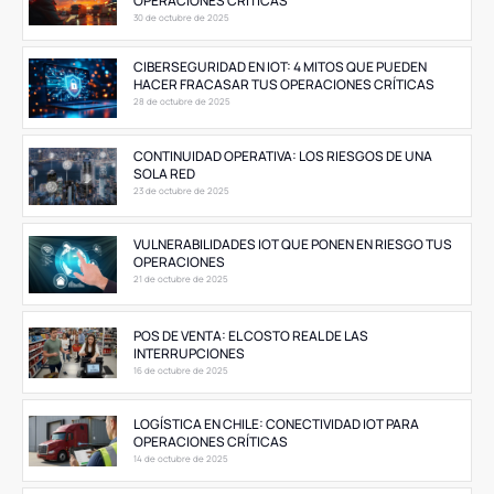
OPERACIONES CRÍTICAS
30 de octubre de 2025
CIBERSEGURIDAD EN IOT: 4 MITOS QUE PUEDEN
HACER FRACASAR TUS OPERACIONES CRÍTICAS
28 de octubre de 2025
CONTINUIDAD OPERATIVA: LOS RIESGOS DE UNA
SOLA RED
23 de octubre de 2025
VULNERABILIDADES IOT QUE PONEN EN RIESGO TUS
OPERACIONES
21 de octubre de 2025
POS DE VENTA: EL COSTO REAL DE LAS
INTERRUPCIONES
16 de octubre de 2025
LOGÍSTICA EN CHILE: CONECTIVIDAD IOT PARA
OPERACIONES CRÍTICAS
14 de octubre de 2025