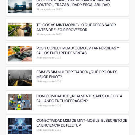
CONTROL, TRAZABILIDAD Y ESCALABILIDAD
28 de agosto de 2025
TELCOS VS MINT MOBILE: LO QUE DEBES SABER
ANTES DE ELEGIR PROVEEDOR
26 de agosto de 2025
POS Y CONECTIVIDAD: CÓMO EVITAR PÉRDIDAS Y
FALLOS EN TU RED DE VENTAS
21 de agosto de 2025
ESIM VS SIM MULTIOPERADOR: ¿QUÉ OPCIÓN ES
MEJOR EN IOT?
19 de agosto de 2025
CONECTIVIDAD IOT: ¿REALMENTE SABES QUÉ ESTÁ
FALLANDO EN TU OPERACIÓN?
14 de agosto de 2025
CONECTIVIDAD M2M DE MINT-MOBILE: EL SECRETO DE
LA EFICIENCIA DE FLEETUP
12 de agosto de 2025