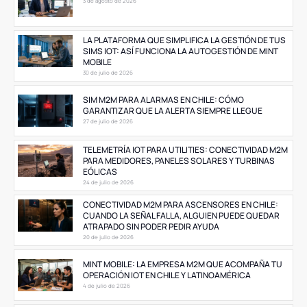
3 de agosto de 2026
LA PLATAFORMA QUE SIMPLIFICA LA GESTIÓN DE TUS
SIMS IOT: ASÍ FUNCIONA LA AUTOGESTIÓN DE MINT
MOBILE
30 de julio de 2026
SIM M2M PARA ALARMAS EN CHILE: CÓMO
GARANTIZAR QUE LA ALERTA SIEMPRE LLEGUE
27 de julio de 2026
TELEMETRÍA IOT PARA UTILITIES: CONECTIVIDAD M2M
PARA MEDIDORES, PANELES SOLARES Y TURBINAS
EÓLICAS
24 de julio de 2026
CONECTIVIDAD M2M PARA ASCENSORES EN CHILE:
CUANDO LA SEÑAL FALLA, ALGUIEN PUEDE QUEDAR
ATRAPADO SIN PODER PEDIR AYUDA
20 de julio de 2026
MINT MOBILE: LA EMPRESA M2M QUE ACOMPAÑA TU
OPERACIÓN IOT EN CHILE Y LATINOAMÉRICA
4 de julio de 2026