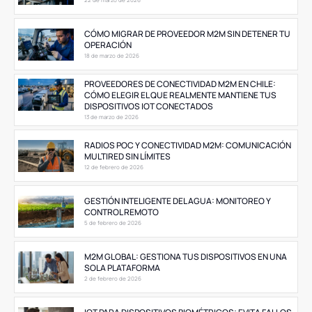
CÓMO MIGRAR DE PROVEEDOR M2M SIN DETENER TU
OPERACIÓN
18 de marzo de 2026
PROVEEDORES DE CONECTIVIDAD M2M EN CHILE:
CÓMO ELEGIR EL QUE REALMENTE MANTIENE TUS
DISPOSITIVOS IOT CONECTADOS
13 de marzo de 2026
RADIOS POC Y CONECTIVIDAD M2M: COMUNICACIÓN
MULTIRED SIN LÍMITES
12 de febrero de 2026
GESTIÓN INTELIGENTE DEL AGUA: MONITOREO Y
CONTROL REMOTO
5 de febrero de 2026
M2M GLOBAL: GESTIONA TUS DISPOSITIVOS EN UNA
SOLA PLATAFORMA
2 de febrero de 2026