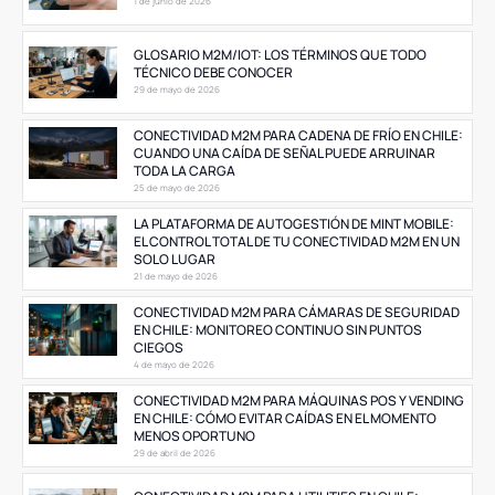
1 de junio de 2026
GLOSARIO M2M/IOT: LOS TÉRMINOS QUE TODO
TÉCNICO DEBE CONOCER
29 de mayo de 2026
CONECTIVIDAD M2M PARA CADENA DE FRÍO EN CHILE:
CUANDO UNA CAÍDA DE SEÑAL PUEDE ARRUINAR
TODA LA CARGA
25 de mayo de 2026
LA PLATAFORMA DE AUTOGESTIÓN DE MINT MOBILE:
EL CONTROL TOTAL DE TU CONECTIVIDAD M2M EN UN
SOLO LUGAR
21 de mayo de 2026
CONECTIVIDAD M2M PARA CÁMARAS DE SEGURIDAD
EN CHILE: MONITOREO CONTINUO SIN PUNTOS
CIEGOS
4 de mayo de 2026
CONECTIVIDAD M2M PARA MÁQUINAS POS Y VENDING
EN CHILE: CÓMO EVITAR CAÍDAS EN EL MOMENTO
MENOS OPORTUNO
29 de abril de 2026