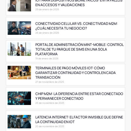
IOT PARA DISPOSITIVOS BIOMÉTRICOS: EVITA FALLOS
EN ACCESOS Y VALIDACIONES
29 de enero de 2026
CONECTIVIDAD CELULAR VS. CONECTIVIDAD M2M:
¿CUÁL NECESITA TU NEGOCIO?
26 de enero de 2026
PORTAL DE ADMINISTRACIÓN MINT-MOBILE: CONTROL
TOTAL DE TU PARQUE DE SIMS EN UNA SOLA
PLATAFORMA
19 de enero de 2026
TERMINALES DE PAGO MÓVILES IOT: CÓMO
GARANTIZAR CONTINUIDAD Y CONTROL EN CADA
TRANSACCIÓN
27 de noviembre de 2025
CHIP M2M: LA DIFERENCIA ENTRE ESTAR CONECTADO
Y PERMANECER CONECTADO
25 de noviembre de 2025
LATENCIA INTERNET: EL FACTOR INVISIBLE QUE DEFINE
LA CONTINUIDAD EN IOT
20 de noviembre de 2025