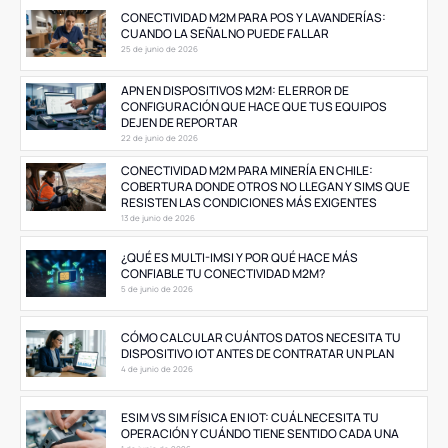
CONECTIVIDAD M2M PARA POS Y LAVANDERÍAS:
CUANDO LA SEÑAL NO PUEDE FALLAR
25 de junio de 2026
APN EN DISPOSITIVOS M2M: EL ERROR DE
CONFIGURACIÓN QUE HACE QUE TUS EQUIPOS
DEJEN DE REPORTAR
22 de junio de 2026
CONECTIVIDAD M2M PARA MINERÍA EN CHILE:
COBERTURA DONDE OTROS NO LLEGAN Y SIMS QUE
RESISTEN LAS CONDICIONES MÁS EXIGENTES
13 de junio de 2026
¿QUÉ ES MULTI-IMSI Y POR QUÉ HACE MÁS
CONFIABLE TU CONECTIVIDAD M2M?
5 de junio de 2026
CÓMO CALCULAR CUÁNTOS DATOS NECESITA TU
DISPOSITIVO IOT ANTES DE CONTRATAR UN PLAN
4 de junio de 2026
ESIM VS SIM FÍSICA EN IOT: CUÁL NECESITA TU
OPERACIÓN Y CUÁNDO TIENE SENTIDO CADA UNA