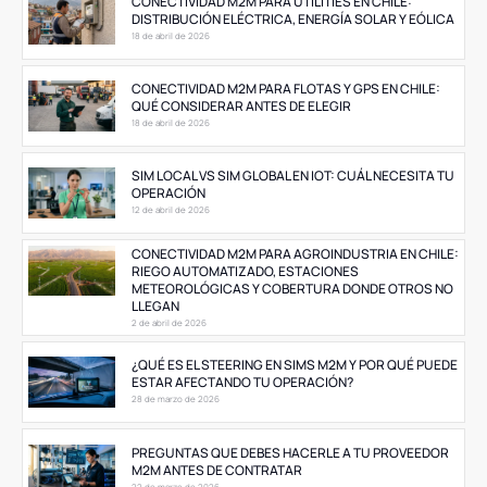
CONECTIVIDAD M2M PARA UTILITIES EN CHILE:
DISTRIBUCIÓN ELÉCTRICA, ENERGÍA SOLAR Y EÓLICA
18 de abril de 2026
CONECTIVIDAD M2M PARA FLOTAS Y GPS EN CHILE:
QUÉ CONSIDERAR ANTES DE ELEGIR
18 de abril de 2026
SIM LOCAL VS SIM GLOBAL EN IOT: CUÁL NECESITA TU
OPERACIÓN
12 de abril de 2026
CONECTIVIDAD M2M PARA AGROINDUSTRIA EN CHILE:
RIEGO AUTOMATIZADO, ESTACIONES
METEOROLÓGICAS Y COBERTURA DONDE OTROS NO
LLEGAN
2 de abril de 2026
¿QUÉ ES EL STEERING EN SIMS M2M Y POR QUÉ PUEDE
ESTAR AFECTANDO TU OPERACIÓN?
28 de marzo de 2026
PREGUNTAS QUE DEBES HACERLE A TU PROVEEDOR
M2M ANTES DE CONTRATAR
22 de marzo de 2026