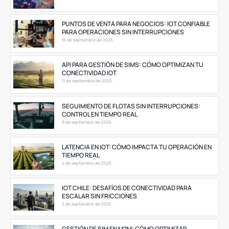
PUNTOS DE VENTA PARA NEGOCIOS: IOT CONFIABLE
PARA OPERACIONES SIN INTERRUPCIONES
16 de septiembre de 2025
API PARA GESTIÓN DE SIMS: CÓMO OPTIMIZAN TU
CONECTIVIDAD IOT
11 de septiembre de 2025
SEGUIMIENTO DE FLOTAS SIN INTERRUPCIONES:
CONTROL EN TIEMPO REAL
9 de septiembre de 2025
LATENCIA EN IOT: CÓMO IMPACTA TU OPERACIÓN EN
TIEMPO REAL
4 de septiembre de 2025
IOT CHILE: DESAFÍOS DE CONECTIVIDAD PARA
ESCALAR SIN FRICCIONES
2 de septiembre de 2025
GESTIÓN DE SIM EN M2M: CÓMO OPTIMIZAR