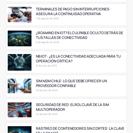
TERMINALES DE PAGO SIN INTERRUPCIONES:
ASEGURA LA CONTINUIDAD OPERATIVA
7 de agosto de 2025
¿ROAMING EN IOT? EL CULPABLE OCULTO DETRÁS DE
TUS FALLAS DE CONECTIVIDAD
6 de agosto de 2025
NB IOT : ¿ES LA CONECTIVIDAD ADECUADA PARA TU
OPERACIÓN CRÍTICA?
31 de julio de 2025
SIM M2M CHILE: LO QUE DEBE OFRECER UN
PROVEEDOR CONFIABLE
29 de julio de 2025
SEGURIDAD DE RED: EL ROL CLAVE DE LA SIM
MULTIOPERADOR
24 de julio de 2025
RASTREO DE CONTENEDORES SIN CORTES: LA CLAVE