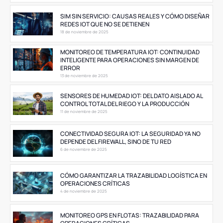
SIM SIN SERVICIO: CAUSAS REALES Y CÓMO DISEÑAR
REDES IOT QUE NO SE DETIENEN
18 de noviembre de 2025
MONITOREO DE TEMPERATURA IOT: CONTINUIDAD
INTELIGENTE PARA OPERACIONES SIN MARGEN DE
ERROR
13 de noviembre de 2025
SENSORES DE HUMEDAD IOT: DEL DATO AISLADO AL
CONTROL TOTAL DEL RIEGO Y LA PRODUCCIÓN
11 de noviembre de 2025
CONECTIVIDAD SEGURA IOT: LA SEGURIDAD YA NO
DEPENDE DEL FIREWALL, SINO DE TU RED
6 de noviembre de 2025
CÓMO GARANTIZAR LA TRAZABILIDAD LOGÍSTICA EN
OPERACIONES CRÍTICAS
4 de noviembre de 2025
MONITOREO GPS EN FLOTAS: TRAZABILIDAD PARA