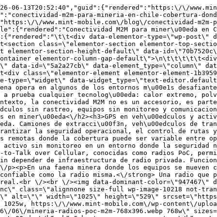
y requieren conectividad continua para mantener la comunicaci\u00f3n operativa.<\/p><p>En una faena minera donde los equipos se mueven constantemente entre zonas de distinta cobertura, <strong>la conectividad de las radios PoC debe ser tan confiable como la radio misma.<\/strong> Una radio que pierde se\u00f1al en medio de una operaci\u00f3n cr\u00edtica no es solo un inconveniente, es un riesgo real.<br \/><br \/><img data-dominant-color=\"947467\" data-has-transparency=\"false\" style=\"--dominant-color: #947467;\" fetchpriority=\"high\" decoding=\"async\" class=\"alignnone size-full wp-image-10218 not-transparent\" src=\"https:\/\/www.mint-mobile.com\/wp-content\/uploads\/2026\/06\/mineria-radios-poc-m2m.webp\" alt=\"\" width=\"1025\" height=\"529\" srcset=\"https:\/\/www.mint-mobile.com\/wp-content\/uploads\/2026\/06\/mineria-radios-poc-m2m.webp 1025w, https:\/\/www.mint-mobile.com\/wp-content\/uploads\/2026\/06\/mineria-radios-poc-m2m-300x155.webp 300w, https:\/\/www.mint-mobile.com\/wp-content\/uploads\/2026\/06\/mineria-radios-poc-m2m-768x396.webp 768w\" sizes=\"(max-width: 1025px) 100vw, 1025px\" \/><\/p><h2>Los tres dolores de conectividad m\u00e1s frecuentes en miner\u00eda<\/h2><h3>Cobertura en zonas remotas<\/h3><p>Las faenas mineras del norte de Chile se ubican frecuentemente en zonas donde la cobertura de un solo operador es limitada o inexistente. La altitud, el relieve y la distancia de los centros urbanos hacen que distintos operadores tengan distintos niveles de cobertura en cada punto espec\u00edfico de la faena.<\/p><p>Una SIM atada a un solo operador queda expuesta a esos huecos de cobertura. <strong>Si el operador con el que trabaja no tiene se\u00f1al en esa zona, el dispositivo pierde conectividad aunque haya otra red disponible a pocos metros.<\/strong><\/p><h3>Resistencia f\u00edsica en entornos extremos<\/h3><p>Las condiciones de una faena minera son exigentes para cualquier componente electr\u00f3nico. El calor extremo del desierto, las vibraciones de la maquinaria pesada y la exposici\u00f3n al polvo pueden afectar la vida \u00fatil de una SIM convencional.<\/p><p>Hay casos donde SIMs de uso masivo instaladas en equipos que generan mucho calor, como maquinaria pesada o veh\u00edculos de extracci\u00f3n, se deterioran prematuramente por no estar dise\u00f1adas para soportar esas temperaturas. <strong>Una SIM de uso masivo no es lo mismo que una SIM con resistencia industrial.<\/strong><\/p><h3>Gesti\u00f3n de un parque distribuido<\/h3><p>Una operaci\u00f3n minera puede tener decenas o cientos de dispositivos distribuidos en distintos puntos de la faena. Gestionar ese parque de SIMs, activar nuevos dispositivos, diagnosticar fallas de conectividad y controlar el consumo, sin una plataforma de autogesti\u00f3n, se convierte en un proceso lento y dependiente del proveedor.<\/p><h2>C\u00f3mo lo resuelve Mint Mobile para miner\u00eda<\/h2><h3>SIMs multioperador sin steering para cobertura en zonas remotas<\/h3><p>Las SIMs multioperador de Mint Mobile se conectan a los 4 operadores disponibles en Chile sin steering, eligiendo autom\u00e1ticamente la red con mejor se\u00f1al disponible en cada punto. Para GPS en veh\u00edculos que recorren distintas zonas de la faena y para radios PoC que necesitan comunicaci\u00f3n continua, <strong>esto significa menos huecos de cobertura y mayor continuidad operacional.<\/strong><\/p><h3>SIMs con resistencia industrial a altas temperaturas<\/h3><p><img data-dominant-color=\"5d4531\" data-has-transparency=\"false\" style=\"--dominant-color: #5d4531;\" decoding=\"async