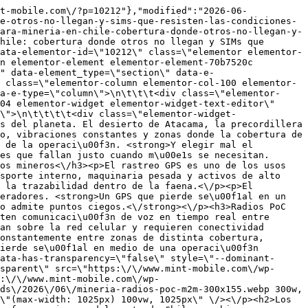
\" class=\"alignnone size-full wp-image-10222 not-transparent\" src=\"https:\/\/www.mint-mobile.com\/wp-content\/uploads\/2026\/06\/sim-resistente-al-calor-m2m.webp\" alt=\"\" width=\"1025\" height=\"529\" srcset=\"https:\/\/www.mint-mobile.com\/wp-content\/uploads\/2026\/06\/sim-resistente-al-calor-m2m.webp 1025w, https:\/\/www.mint-mobile.com\/wp-content\/uploads\/2026\/06\/sim-resistente-al-calor-m2m-300x155.webp 300w, https:\/\/www.mint-mobile.com\/wp-content\/uploads\/2026\/06\/sim-resistente-al-calor-m2m-768x396.webp 768w\" sizes=\"(max-width: 1025px) 100vw, 1025px\" \/><br \/>Las SIMs multioperador de Mint Mobile tienen especificaciones de resistencia industrial que las hacen aptas para operar en condiciones de temperatura extrema. A diferencia de las SIMs de uso masivo que pueden deteriorarse en equipos que generan mucho calor, <strong>estas SIMs est\u00e1n dise\u00f1adas para entornos exigentes donde la temperatura no es una variable controlada.<\/strong><\/p><p>Para maquinaria pesada, veh\u00edculos de extracci\u00f3n y cualquier equipo IoT que opere en las condiciones t\u00e9rmicas del norte de Chile, esa resistencia no es un detalle t\u00e9cnico, es la diferencia entre una SIM que dura y una que falla antes de tiempo.<\/p><h3>Plataforma de autogesti\u00f3n para gestionar el parque<\/h3><p>Desde la plataforma de autogesti\u00f3n de Mint Mobile, el equipo t\u00e9cnico de la operaci\u00f3n puede ver en tiempo real el estado de cada SIM, activar nuevos dispositivos, diagnosticar problemas de conectividad y controlar el consumo sin depender de solicitudes al proveedor.<\/p><p>Para operaciones con m\u00faltiples veh\u00edculos y equipos distribuidos en la faena, <strong>esa autonom\u00eda operacional reduce los tiempos de respuesta ante cualquier problema de conectividad.<\/strong><\/p><h3>Soporte consultivo sin bots<\/h3><p>Cuando hay un problema de conectividad en una faena minera, el tiempo de respuesta importa. En Mint Mobile el soporte es consultivo y sin chatbots, con personas reales que conocen el tipo de operaci\u00f3n y pueden orientar la soluci\u00f3n de forma directa.<\/p><h2>\u00bfTu operaci\u00f3n minera necesita conectividad M2M m\u00e1s confiable?<\/h2><p>Si gestionas GPS, radios PoC u otros dispositivos IoT en faenas mineras del norte de Chile y tienes problemas de cobertura, fallas de se\u00f1al o SIMs que no resisten las condiciones del entorno, vale la pena evaluar una alternativa.<\/p><p>En Mint Mobile trabajamos con operaciones mineras entregando conectividad M2M con SIMs multioperador de resistencia industrial, plataforma de autogesti\u00f3n propia y soporte consultivo desde el primer d\u00eda.<\/p><p>Solicita un <strong>piloto gratuito<\/strong> en <a href=\"https:\/\/www.mint-mobile.com\" target=\"_blank\" rel=\"noopener\">www.mint-mobile.com<\/a> y comprueba la diferencia en tu propia faena.<\/p>\t\t\t\