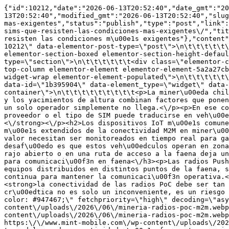
{"id":10212,"date":"2026-06-13T20:52:40","date_gmt":"2026-06-13T20:52:40","guid":{"rendered":"https:\/\/www.mint-mobile.com\/?p=10212"},"modified":"2026-06-13T20:52:40","modified_gmt":"2026-06-13T20:52:40","slug":"conectividad-m2m-para-mineria-en-chile-cobertura-donde-otros-no-llegan-y-sims-que-resisten-las-condiciones-mas-exigentes","status":"publish","type":"post","link":"https:\/\/www.mint-mobile.com\/blog\/conectividad-m2m-para-mineria-en-chile-cobertura-donde-otros-no-llegan-y-sims-que-resisten-las-condiciones-mas-exigentes\/","title":{"rendered":"Conectividad M2M para miner\u00eda en Chile: cobertura donde otros no llegan y SIMs que resisten las condiciones m\u00e1s exigentes"},"content":{"rendered":"\t\t<div data-elementor-type=\"wp-post\" data-elementor-id=\"10212\" class=\"elementor elementor-10212\" data-elementor-post-type=\"post\">\n\t\t\t\t\t\t<section class=\"elementor-section elementor-top-section elementor-element elementor-element-70b7520c elementor-section-boxed elementor-section-height-default elementor-section-height-default\" data-id=\"70b7520c\" data-element_type=\"section\" data-e-type=\"section\">\n\t\t\t\t\t\t<div class=\"elementor-container elementor-column-gap-default\">\n\t\t\t\t\t<div class=\"elementor-column elementor-col-100 elementor-top-column elementor-element elementor-element-5a2a27cb\" data-id=\"5a2a27cb\" data-element_type=\"column\" data-e-type=\"column\">\n\t\t\t<div class=\"elementor-widget-wrap elementor-element-populated\">\n\t\t\t\t\t\t<div class=\"elementor-element elementor-element-1b395904 elementor-widget elementor-widget-text-editor\" data-id=\"1b395904\" data-element_type=\"widget\" data-e-type=\"widget\" data-widget_type=\"text-editor.default\">\n\t\t\t\t<div class=\"elementor-widget-container\">\n\t\t\t\t\t\t\t\t\t<p>La miner\u00eda chilena opera en algunos de los entornos m\u00e1s desafiantes del planeta. El desierto de Atacama, la precordillera y los yacimientos de altura combinan factores que ponen a prueba cualquier tecnolog\u00eda: calor extremo, polvo, vibraciones constantes y zonas donde la cobertura de un solo operador simplemente no llega.<\/p><p>En ese contexto, la conectividad M2M no es un accesorio, es parte de la operaci\u00f3n. <strong>Y elegir mal el proveedor o el tipo de SIM puede traducirse en veh\u00edculos sin rastreo, equipos sin monitoreo y comunicaciones que fallan justo cuando m\u00e1s se necesitan.<\/strong><\/p><h2>Los dispositivos IoT m\u00e1s comunes en miner\u00eda<\/h2><h3>GPS en veh\u00edculos y activos mineros<\/h3><p>El rastreo GPS es uno de los usos m\u00e1s extendidos de la conectividad M2M en miner\u00eda. Camiones de extracci\u00f3n, veh\u00edculos de transporte interno, maquinaria pesada y activos de alto valor necesitan ser monitoreados en tiempo real para garantizar la seguridad operacional, el control de rutas y la trazabilidad dentro de la faena.<\/p><p>El desaf\u00edo es que estos veh\u00edculos operan en zonas remotas donde la cobertura puede ser variable entre operadores. <strong>Un GPS que pierde se\u00f1al en un rajo abierto o en una ruta de acceso a la faena deja un activo sin monitoreo en un entorno donde la seguridad no admite puntos ciegos.<\/strong><\/p><h3>Radios PoC para comunicaci\u00f3n en faena<\/h3><p>Las radios Push-to-Talk over Cellular, conocidas como radios PoC, permiten comunicaci\u00f3n de voz en tiempo real entre equipos distribuidos en distintos puntos de la faena, sin depender de infraestructura de radio privada. Funcionan sobre la red celular 