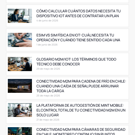
CÓMO CALCULAR CUÁNTOS DATOS NECESITA TU
DISPOSITIVO IOT ANTES DE CONTRATAR UN PLAN
4 de junio de 2026
ESIM VS SIM FÍSICA EN IOT: CUÁL NECESITA TU
OPERACIÓN Y CUÁNDO TIENE SENTIDO CADA UNA
1 de junio de 2026
GLOSARIO M2M/IOT: LOS TÉRMINOS QUE TODO
TÉCNICO DEBE CONOCER
29 de mayo de 2026
CONECTIVIDAD M2M PARA CADENA DE FRÍO EN CHILE:
CUANDO UNA CAÍDA DE SEÑAL PUEDE ARRUINAR
TODA LA CARGA
25 de mayo de 2026
LA PLATAFORMA DE AUTOGESTIÓN DE MINT MOBILE:
EL CONTROL TOTAL DE TU CONECTIVIDAD M2M EN UN
SOLO LUGAR
21 de mayo de 2026
CONECTIVIDAD M2M PARA CÁMARAS DE SEGURIDAD
EN CHILE: MONITOREO CONTINUO SIN PUNTOS