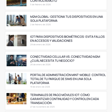
CONTROL REMOTO
5 de febrero de 2026
M2M GLOBAL: GESTIONA TUS DISPOSITIVOS EN UNA
SOLA PLATAFORMA
2 de febrero de 2026
IOT PARA DISPOSITIVOS BIOMÉTRICOS: EVITA FALLOS
EN ACCESOS Y VALIDACIONES
29 de enero de 2026
CONECTIVIDAD CELULAR VS. CONECTIVIDAD M2M:
¿CUÁL NECESITA TU NEGOCIO?
26 de enero de 2026
PORTAL DE ADMINISTRACIÓN MINT-MOBILE: CONTROL
TOTAL DE TU PARQUE DE SIMS EN UNA SOLA
PLATAFORMA
19 de enero de 2026
TERMINALES DE PAGO MÓVILES IOT: CÓMO
GARANTIZAR CONTINUIDAD Y CONTROL EN CADA
TRANSACCIÓN
27 de noviembre de 2025