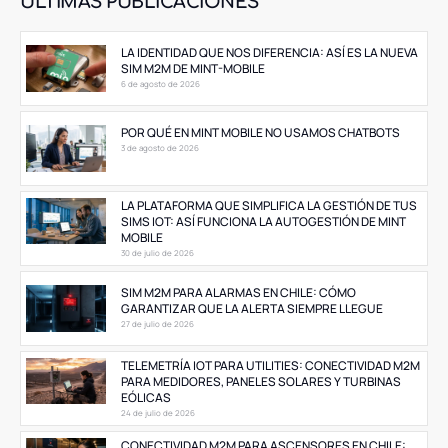
ÚLTIMAS PUBLICACIONES
LA IDENTIDAD QUE NOS DIFERENCIA: ASÍ ES LA NUEVA
SIM M2M DE MINT-MOBILE
6 de agosto de 2026
POR QUÉ EN MINT MOBILE NO USAMOS CHATBOTS
3 de agosto de 2026
LA PLATAFORMA QUE SIMPLIFICA LA GESTIÓN DE TUS
SIMS IOT: ASÍ FUNCIONA LA AUTOGESTIÓN DE MINT
MOBILE
30 de julio de 2026
SIM M2M PARA ALARMAS EN CHILE: CÓMO
GARANTIZAR QUE LA ALERTA SIEMPRE LLEGUE
27 de julio de 2026
TELEMETRÍA IOT PARA UTILITIES: CONECTIVIDAD M2M
PARA MEDIDORES, PANELES SOLARES Y TURBINAS
EÓLICAS
24 de julio de 2026
CONECTIVIDAD M2M PARA ASCENSORES EN CHILE: