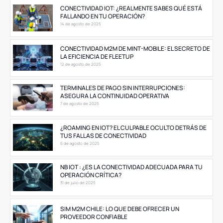
CONECTIVIDAD IOT: ¿REALMENTE SABES QUÉ ESTÁ
FALLANDO EN TU OPERACIÓN?
14 de agosto de 2025
CONECTIVIDAD M2M DE MINT-MOBILE: EL SECRETO DE
LA EFICIENCIA DE FLEETUP
12 de agosto de 2025
TERMINALES DE PAGO SIN INTERRUPCIONES:
ASEGURA LA CONTINUIDAD OPERATIVA
7 de agosto de 2025
¿ROAMING EN IOT? EL CULPABLE OCULTO DETRÁS DE
TUS FALLAS DE CONECTIVIDAD
6 de agosto de 2025
NB IOT : ¿ES LA CONECTIVIDAD ADECUADA PARA TU
OPERACIÓN CRÍTICA?
31 de julio de 2025
SIM M2M CHILE: LO QUE DEBE OFRECER UN
PROVEEDOR CONFIABLE