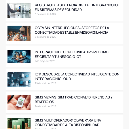
REGISTRO DE ASISTENCIA DIGITAL: INTEGRANDO IOT
EN SISTEMAS DE SEGURIDAD
8 de mayo de 2025
CCTV SIN INTERRUPCIONES: SECRETOS DE LA
CONECTIVIDAD ESTABLE EN VIDEOVIGILANCIA
6 de mayo de 2025
INTEGRACIÓN DE CONECTIVIDAD M2M: CÓMO
EFICIENTAR TU NEGOCIO IOT
1 de mayo de 2025
IOT: DESCUBRE LA CONECTIVIDAD INTELIGENTE CON
INTEGRACIÓN ICLOUD
29 de abril de 2025
SIMS M2M VS. SIM TRADICIONAL: DIFERENCIAS Y
BENEFICIOS
24 de abril de 2025
SIMS MULTIOPERADOR: CLAVE PARA UNA
CONECTIVIDAD DE ALTA DISPONIBILIDAD