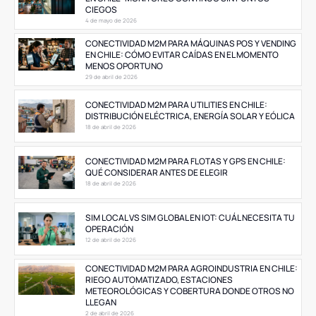
CIEGOS
4 de mayo de 2026
CONECTIVIDAD M2M PARA MÁQUINAS POS Y VENDING
EN CHILE: CÓMO EVITAR CAÍDAS EN EL MOMENTO
MENOS OPORTUNO
29 de abril de 2026
CONECTIVIDAD M2M PARA UTILITIES EN CHILE:
DISTRIBUCIÓN ELÉCTRICA, ENERGÍA SOLAR Y EÓLICA
18 de abril de 2026
CONECTIVIDAD M2M PARA FLOTAS Y GPS EN CHILE:
QUÉ CONSIDERAR ANTES DE ELEGIR
18 de abril de 2026
SIM LOCAL VS SIM GLOBAL EN IOT: CUÁL NECESITA TU
OPERACIÓN
12 de abril de 2026
CONECTIVIDAD M2M PARA AGROINDUSTRIA EN CHILE:
RIEGO AUTOMATIZADO, ESTACIONES
METEOROLÓGICAS Y COBERTURA DONDE OTROS NO
LLEGAN
2 de abril de 2026