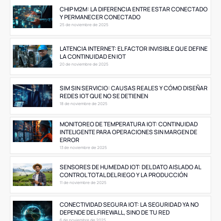
CHIP M2M: LA DIFERENCIA ENTRE ESTAR CONECTADO
Y PERMANECER CONECTADO
25 de noviembre de 2025
LATENCIA INTERNET: EL FACTOR INVISIBLE QUE DEFINE
LA CONTINUIDAD EN IOT
20 de noviembre de 2025
SIM SIN SERVICIO: CAUSAS REALES Y CÓMO DISEÑAR
REDES IOT QUE NO SE DETIENEN
18 de noviembre de 2025
MONITOREO DE TEMPERATURA IOT: CONTINUIDAD
INTELIGENTE PARA OPERACIONES SIN MARGEN DE
ERROR
13 de noviembre de 2025
SENSORES DE HUMEDAD IOT: DEL DATO AISLADO AL
CONTROL TOTAL DEL RIEGO Y LA PRODUCCIÓN
11 de noviembre de 2025
CONECTIVIDAD SEGURA IOT: LA SEGURIDAD YA NO
DEPENDE DEL FIREWALL, SINO DE TU RED
6 de noviembre de 2025