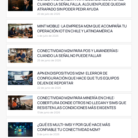
CUANDO LA SEÑAL FALLA, ALGUIEN PUEDE QUEDAR
ATRAPADO SIN PODER PEDIR AYUDA
20 de julio de 2026
MINT MOBILE: LA EMPRESA M2M QUE ACOMPAÑA TU
OPERACIÓN IOT EN CHILE Y LATINOAMÉRICA
4 de julio de 2026
CONECTIVIDAD M2M PARA POS Y LAVANDERÍAS:
CUANDO LA SEÑAL NO PUEDE FALLAR
25 de junio de 2026
APN EN DISPOSITIVOS M2M: EL ERROR DE
CONFIGURACIÓN QUE HACE QUE TUS EQUIPOS
DEJEN DE REPORTAR
22 de junio de 2026
CONECTIVIDAD M2M PARA MINERÍA EN CHILE:
COBERTURA DONDE OTROS NO LLEGAN Y SIMS QUE
RESISTEN LAS CONDICIONES MÁS EXIGENTES
13 de junio de 2026
¿QUÉ ES MULTI-IMSI Y POR QUÉ HACE MÁS
CONFIABLE TU CONECTIVIDAD M2M?
5 de junio de 2026