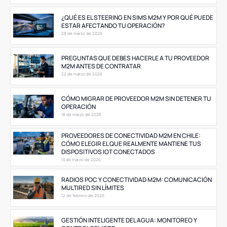
¿QUÉ ES EL STEERING EN SIMS M2M Y POR QUÉ PUEDE
ESTAR AFECTANDO TU OPERACIÓN?
28 de marzo de 2026
PREGUNTAS QUE DEBES HACERLE A TU PROVEEDOR
M2M ANTES DE CONTRATAR
22 de marzo de 2026
CÓMO MIGRAR DE PROVEEDOR M2M SIN DETENER TU
OPERACIÓN
18 de marzo de 2026
PROVEEDORES DE CONECTIVIDAD M2M EN CHILE:
CÓMO ELEGIR EL QUE REALMENTE MANTIENE TUS
DISPOSITIVOS IOT CONECTADOS
13 de marzo de 2026
RADIOS POC Y CONECTIVIDAD M2M: COMUNICACIÓN
MULTIRED SIN LÍMITES
12 de febrero de 2026
GESTIÓN INTELIGENTE DEL AGUA: MONITOREO Y