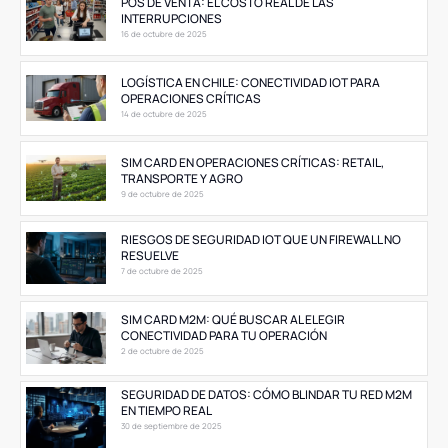
POS DE VENTA: EL COSTO REAL DE LAS
INTERRUPCIONES
16 de octubre de 2025
LOGÍSTICA EN CHILE: CONECTIVIDAD IOT PARA
OPERACIONES CRÍTICAS
14 de octubre de 2025
SIM CARD EN OPERACIONES CRÍTICAS: RETAIL,
TRANSPORTE Y AGRO
9 de octubre de 2025
RIESGOS DE SEGURIDAD IOT QUE UN FIREWALL NO
RESUELVE
7 de octubre de 2025
SIM CARD M2M: QUÉ BUSCAR AL ELEGIR
CONECTIVIDAD PARA TU OPERACIÓN
2 de octubre de 2025
SEGURIDAD DE DATOS: CÓMO BLINDAR TU RED M2M
EN TIEMPO REAL
30 de septiembre de 2025