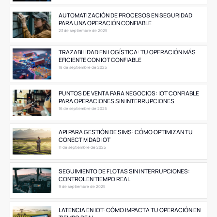
AUTOMATIZACIÓN DE PROCESOS EN SEGURIDAD
PARA UNA OPERACIÓN CONFIABLE
23 de septiembre de 2025
TRAZABILIDAD EN LOGÍSTICA: TU OPERACIÓN MÁS
EFICIENTE CON IOT CONFIABLE
18 de septiembre de 2025
PUNTOS DE VENTA PARA NEGOCIOS: IOT CONFIABLE
PARA OPERACIONES SIN INTERRUPCIONES
16 de septiembre de 2025
API PARA GESTIÓN DE SIMS: CÓMO OPTIMIZAN TU
CONECTIVIDAD IOT
11 de septiembre de 2025
SEGUIMIENTO DE FLOTAS SIN INTERRUPCIONES:
CONTROL EN TIEMPO REAL
9 de septiembre de 2025
LATENCIA EN IOT: CÓMO IMPACTA TU OPERACIÓN EN