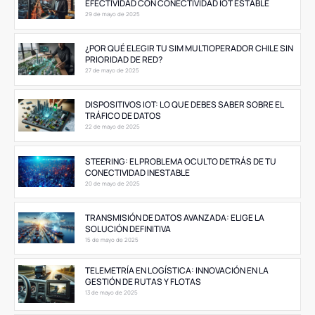
EFECTIVIDAD CON CONECTIVIDAD IOT ESTABLE
29 de mayo de 2025
¿POR QUÉ ELEGIR TU SIM MULTIOPERADOR CHILE SIN
PRIORIDAD DE RED?
27 de mayo de 2025
DISPOSITIVOS IOT: LO QUE DEBES SABER SOBRE EL
TRÁFICO DE DATOS
22 de mayo de 2025
STEERING: EL PROBLEMA OCULTO DETRÁS DE TU
CONECTIVIDAD INESTABLE
20 de mayo de 2025
TRANSMISIÓN DE DATOS AVANZADA: ELIGE LA
SOLUCIÓN DEFINITIVA
15 de mayo de 2025
TELEMETRÍA EN LOGÍSTICA: INNOVACIÓN EN LA
GESTIÓN DE RUTAS Y FLOTAS
13 de mayo de 2025