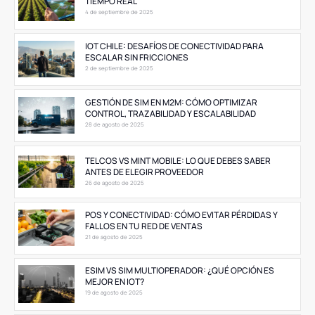
TIEMPO REAL
4 de septiembre de 2025
IOT CHILE: DESAFÍOS DE CONECTIVIDAD PARA
ESCALAR SIN FRICCIONES
2 de septiembre de 2025
GESTIÓN DE SIM EN M2M: CÓMO OPTIMIZAR
CONTROL, TRAZABILIDAD Y ESCALABILIDAD
28 de agosto de 2025
TELCOS VS MINT MOBILE: LO QUE DEBES SABER
ANTES DE ELEGIR PROVEEDOR
26 de agosto de 2025
POS Y CONECTIVIDAD: CÓMO EVITAR PÉRDIDAS Y
FALLOS EN TU RED DE VENTAS
21 de agosto de 2025
ESIM VS SIM MULTIOPERADOR: ¿QUÉ OPCIÓN ES
MEJOR EN IOT?
19 de agosto de 2025