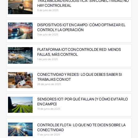
TRAZABILIDAD EN LOGÍSTICA: SIN CONECTIVIDAD, NO
HAY CONTROL REAL
8 de julio de 2025
DISPOSITIVOS IOT EN CAMPO: CÓMO OPTIMIZAR EL
CONTROL Y LA OPERACIÓN
3 de julio de 2025
PLATAFORMA IOT CON CONTROL DE RED: MENOS
FALLAS, MÁS CONTROL
1 de julio de 2025
CONECTIVIDAD Y REDES: LO QUE DEBES SABER SI
TRABAJAS CON IOT
26 de junio de 2025
SENSORES IOT: POR QUÉ FALLAN (Y CÓMO EVITARLO
EN CAMPO)
19 de junio de 2025
CONTROL DE FLOTA: LO QUE NO TE DICEN SOBRE LA
CONECTIVIDAD
17 de junio de 2025