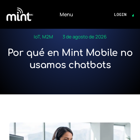
Login
Menu
LOGIN
IoT
,
M2M
3 de agosto de 2026
Por qué en Mint Mobile no
usamos chatbots