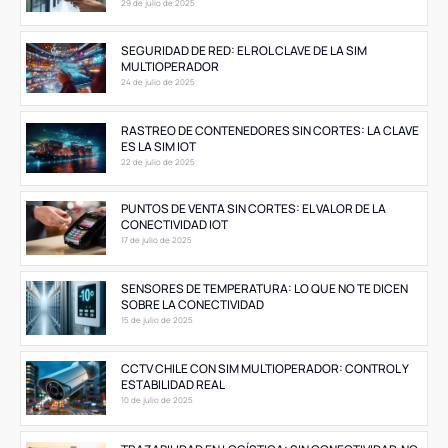
29 de julio de 2025
SEGURIDAD DE RED: EL ROL CLAVE DE LA SIM
MULTIOPERADOR
24 de julio de 2025
RASTREO DE CONTENEDORES SIN CORTES: LA CLAVE
ES LA SIM IOT
22 de julio de 2025
PUNTOS DE VENTA SIN CORTES: EL VALOR DE LA
CONECTIVIDAD IOT
17 de julio de 2025
SENSORES DE TEMPERATURA: LO QUE NO TE DICEN
SOBRE LA CONECTIVIDAD
15 de julio de 2025
CCTV CHILE CON SIM MULTIOPERADOR: CONTROL Y
ESTABILIDAD REAL
10 de julio de 2025