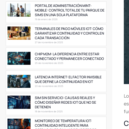
PORTAL DE ADMINISTRACIÓN MINT-
MOBILE: CONTROL TOTAL DE TU PARQUE DE
SIMS EN UNA SOLA PLATAFORMA
19 de enero de 2026
TERMINALES DE PAGO MÓVILES IOT: CÓMO
GARANTIZAR CONTINUIDAD Y CONTROL EN
CADA TRANSACCIÓN
27 de noviembre de 2025
CHIP M2M: LA DIFERENCIA ENTRE ESTAR
CONECTADO Y PERMANECER CONECTADO
25 de noviembre de 2025
LATENCIA INTERNET: EL FACTOR INVISIBLE
QUE DEFINE LA CONTINUIDAD EN IOT
20 de noviembre de 2025
Lo
SIM SIN SERVICIO: CAUSAS REALES Y
CÓMO DISEÑAR REDES IOT QUE NO SE
es
DETIENEN
fu
18 de noviembre de 2025
C
MONITOREO DE TEMPERATURA IOT:
CONTINUIDAD INTELIGENTE PARA