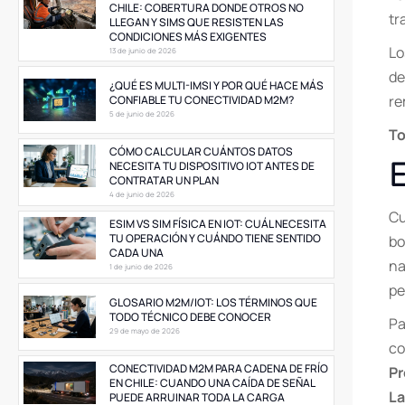
CHILE: COBERTURA DONDE OTROS NO
tr
LLEGAN Y SIMS QUE RESISTEN LAS
CONDICIONES MÁS EXIGENTES
Lo
13 de junio de 2026
de
¿QUÉ ES MULTI-IMSI Y POR QUÉ HACE MÁS
re
CONFIABLE TU CONECTIVIDAD M2M?
5 de junio de 2026
To
CÓMO CALCULAR CUÁNTOS DATOS
NECESITA TU DISPOSITIVO IOT ANTES DE
E
CONTRATAR UN PLAN
4 de junio de 2026
Cu
ESIM VS SIM FÍSICA EN IOT: CUÁL NECESITA
TU OPERACIÓN Y CUÁNDO TIENE SENTIDO
bo
CADA UNA
na
1 de junio de 2026
pe
GLOSARIO M2M/IOT: LOS TÉRMINOS QUE
TODO TÉCNICO DEBE CONOCER
Pa
29 de mayo de 2026
co
CONECTIVIDAD M2M PARA CADENA DE FRÍO
Pr
EN CHILE: CUANDO UNA CAÍDA DE SEÑAL
La
PUEDE ARRUINAR TODA LA CARGA