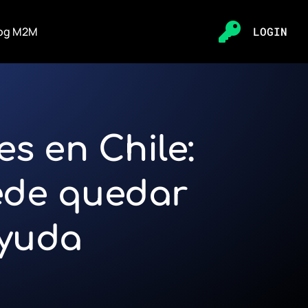
og M2M
LOGIN
Login
s en Chile:
uede quedar
ayuda