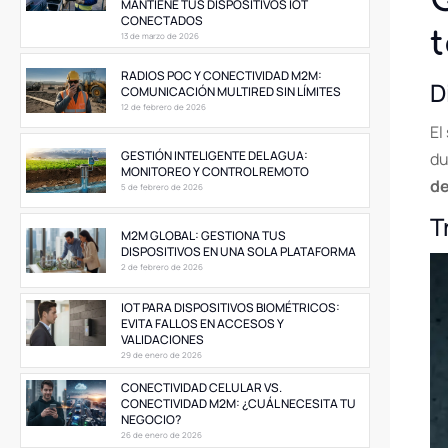
MANTIENE TUS DISPOSITIVOS IOT
CONECTADOS
13 de marzo de 2026
RADIOS POC Y CONECTIVIDAD M2M:
D
COMUNICACIÓN MULTIRED SIN LÍMITES
12 de febrero de 2026
El
GESTIÓN INTELIGENTE DEL AGUA:
du
MONITOREO Y CONTROL REMOTO
de
5 de febrero de 2026
T
M2M GLOBAL: GESTIONA TUS
DISPOSITIVOS EN UNA SOLA PLATAFORMA
2 de febrero de 2026
IOT PARA DISPOSITIVOS BIOMÉTRICOS:
EVITA FALLOS EN ACCESOS Y
VALIDACIONES
29 de enero de 2026
CONECTIVIDAD CELULAR VS.
CONECTIVIDAD M2M: ¿CUÁL NECESITA TU
NEGOCIO?
26 de enero de 2026