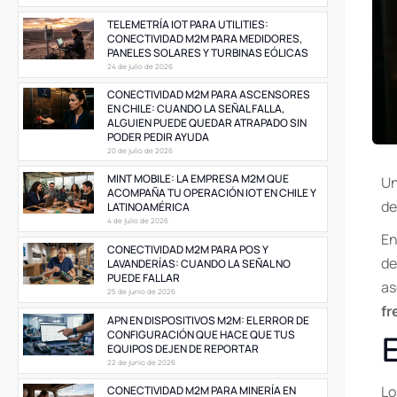
TELEMETRÍA IOT PARA UTILITIES:
CONECTIVIDAD M2M PARA MEDIDORES,
PANELES SOLARES Y TURBINAS EÓLICAS
24 de julio de 2026
CONECTIVIDAD M2M PARA ASCENSORES
EN CHILE: CUANDO LA SEÑAL FALLA,
ALGUIEN PUEDE QUEDAR ATRAPADO SIN
PODER PEDIR AYUDA
20 de julio de 2026
MINT MOBILE: LA EMPRESA M2M QUE
Un
ACOMPAÑA TU OPERACIÓN IOT EN CHILE Y
de
LATINOAMÉRICA
4 de julio de 2026
En
CONECTIVIDAD M2M PARA POS Y
de
LAVANDERÍAS: CUANDO LA SEÑAL NO
PUEDE FALLAR
as
25 de junio de 2026
fr
APN EN DISPOSITIVOS M2M: EL ERROR DE
CONFIGURACIÓN QUE HACE QUE TUS
EQUIPOS DEJEN DE REPORTAR
22 de junio de 2026
Lo
CONECTIVIDAD M2M PARA MINERÍA EN