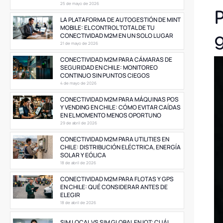
25 de mayo de 2026
P
LA PLATAFORMA DE AUTOGESTIÓN DE MINT
MOBILE: EL CONTROL TOTAL DE TU
CONECTIVIDAD M2M EN UN SOLO LUGAR
21 de mayo de 2026
CONECTIVIDAD M2M PARA CÁMARAS DE
SEGURIDAD EN CHILE: MONITOREO
CONTINUO SIN PUNTOS CIEGOS
4 de mayo de 2026
CONECTIVIDAD M2M PARA MÁQUINAS POS
Y VENDING EN CHILE: CÓMO EVITAR CAÍDAS
EN EL MOMENTO MENOS OPORTUNO
29 de abril de 2026
CONECTIVIDAD M2M PARA UTILITIES EN
CHILE: DISTRIBUCIÓN ELÉCTRICA, ENERGÍA
SOLAR Y EÓLICA
18 de abril de 2026
CONECTIVIDAD M2M PARA FLOTAS Y GPS
EN CHILE: QUÉ CONSIDERAR ANTES DE
ELEGIR
18 de abril de 2026
SIM LOCAL VS SIM GLOBAL EN IOT: CUÁL