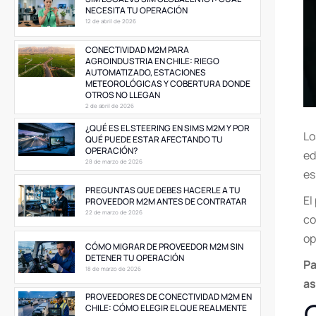
NECESITA TU OPERACIÓN
12 de abril de 2026
CONECTIVIDAD M2M PARA
AGROINDUSTRIA EN CHILE: RIEGO
AUTOMATIZADO, ESTACIONES
METEOROLÓGICAS Y COBERTURA DONDE
OTROS NO LLEGAN
2 de abril de 2026
¿QUÉ ES EL STEERING EN SIMS M2M Y POR
Lo
QUÉ PUEDE ESTAR AFECTANDO TU
OPERACIÓN?
ed
28 de marzo de 2026
es
PREGUNTAS QUE DEBES HACERLE A TU
El
PROVEEDOR M2M ANTES DE CONTRATAR
22 de marzo de 2026
co
op
CÓMO MIGRAR DE PROVEEDOR M2M SIN
DETENER TU OPERACIÓN
Pa
18 de marzo de 2026
as
PROVEEDORES DE CONECTIVIDAD M2M EN
CHILE: CÓMO ELEGIR EL QUE REALMENTE