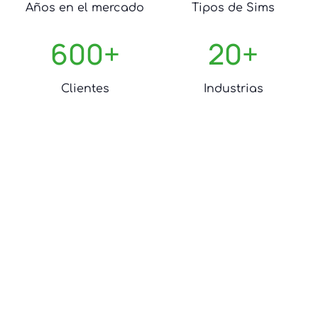
Años en el mercado
Tipos de Sims
600
+
20
+
Clientes
Industrias
Elige la SIM que más te acomoda